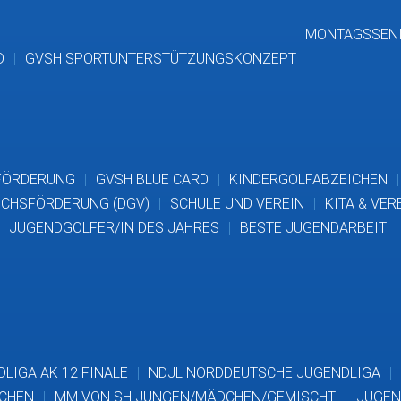
MONTAGSSEN
D
GVSH SPORTUNTERSTÜTZUNGSKONZEPT
FÖRDERUNG
GVSH BLUE CARD
KINDERGOLFABZEICHEN
CHSFÖRDERUNG (DGV)
SCHULE UND VEREIN
KITA & VER
JUGENDGOLFER/IN DES JAHRES
BESTE JUGENDARBEIT
LIGA AK 12 FINALE
NDJL NORDDEUTSCHE JUGENDLIGA
DCHEN
MM VON SH JUNGEN/MÄDCHEN/GEMISCHT
JUGEN