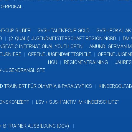
DERPOKAL
NT-CUP SILBER
GVSH TALENT-CUP GOLD
GVSH POKAL AK
D
(2. QUALI) JUGENDMEISTERSCHAFT REGION NORD
DM 
NSEATIC INTERNATIONAL YOUTH OPEN
AMUNDI GERMAN M
 TURNIERE
OFFENE JUGENDWETTSPIELE
OFFENE JUGE
HGU
REGIONENTRAINING
JAHRES
V-JUGENDRANGLISTE
D TRAINIERT FÜR OLYMPIA & PARALYMPICS
KINDERGOLFAB
IONSKONZEPT
LSV + SJSH "AKTIV IM KINDERSCHUTZ"
+ B-TRAINER AUSBILDUNG (DGV)