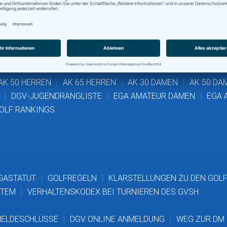
YO HANSEATIC INTERNATIONAL YOUTH OPEN
AMUNDI GER
AK 50 HERREN
AK 65 HERREN
AK 30 DAMEN
AK 50 DA
DGV-JUGENDRANGLISTE
EGA AMATEUR DAMEN
EGA 
OLF RANKINGS
GASTATUT
GOLFREGELN
KLARSTELLUNGEN ZU DEN GOL
STEM
VERHALTENSKODEX BEI TURNIEREN DES GVSH
ELDESCHLÜSSE
DGV ONLINE ANMELDUNG
WEG ZUR DM