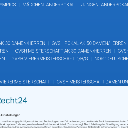
LYMPICS
MÄDCHENLÄNDERPOKAL
JUNGENLÄNDERPOKA
AK 30 DAMEN/HERREN
GVSH POKAL AK 50 DAMEN/HERREN
RREN
GVSH MEISTERSCHAFT AK 30 DAMEN/HERREN
GVS
EN
GVSH VIERERMEISTERSCHAFT D/H/G
NORDDEUTSCHE
 VIERERMEISTERSCHAFT
GVSH MEISTERSCHAFT DAMEN UN
D
(2. QUALI) JUGENDMEISTERSCHA
JUNGEN
MÄDCHEN
GVSH TALENT-CUP BRONZE
GV
MEISTERSCHAFT
GVSH POKAL AK12
DM VORAUSSCHEID A