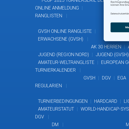
T-CUP 2025 TURNIERSERIE DER HGU
HI
ONLINE ANMELDUNG
RANGLISTEN
GVSH ONLINE RANGLISTE
ERWACHSENE (GVSH)
AK 30 HERREN
JUGEND (REGION NORD)
JUGEND (GVSH)
AMATEUR-WELTRANGLISTE
EUROPEAN G
TURNIERKALENDER
GVSH
DGV
EGA
REGULARIEN
TURNIERBEDINGUNGEN
HARDCARD
LI
AMATEURSTATUT
WORLD-HANDICAP-SY
DGV
DM
M