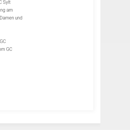
C Sylt
ung am
9 Damen und
 GC
vom GC