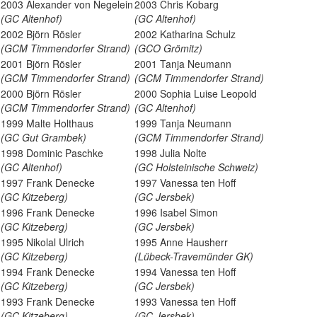
2003 Alexander von Negelein
2003 Chris Kobarg
(GC Altenhof)
(GC Altenhof)
2002 Björn Rösler
2002 Katharina Schulz
(GCM Timmendorfer Strand)
(GCO Grömitz)
2001 Björn Rösler
2001 Tanja Neumann
(GCM Timmendorfer Strand)
(GCM Timmendorfer Strand)
2000 Björn Rösler
2000 Sophia Luise Leopold
(GCM Timmendorfer Strand)
(GC Altenhof)
1999 Malte Holthaus
1999 Tanja Neumann
(GC Gut Grambek)
(GCM Timmendorfer Strand)
1998 Dominic Paschke
1998 Julia Nolte
(GC Altenhof)
(GC Holsteinische Schweiz)
1997 Frank Denecke
1997 Vanessa ten Hoff
(GC Kitzeberg)
(GC Jersbek)
1996 Frank Denecke
1996 Isabel Simon
(GC Kitzeberg)
(GC Jersbek)
1995 Nikolal Ulrich
1995 Anne Hausherr
(GC Kitzeberg)
(Lübeck-Travemünder GK)
1994 Frank Denecke
1994 Vanessa ten Hoff
(GC Kitzeberg)
(GC Jersbek)
1993 Frank Denecke
1993 Vanessa ten Hoff
(GC Kitzeberg)
(GC Jersbek)