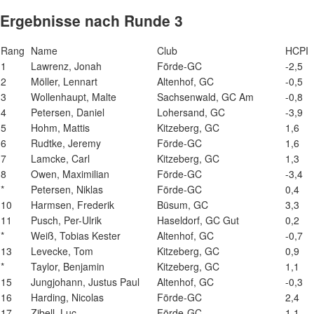
Ergebnisse nach Runde 3
Rang
Name
Club
HCPI
1
Lawrenz, Jonah
Förde-GC
-2,5
2
Möller, Lennart
Altenhof, GC
-0,5
3
Wollenhaupt, Malte
Sachsenwald, GC Am
-0,8
4
Petersen, Daniel
Lohersand, GC
-3,9
5
Hohm, Mattis
Kitzeberg, GC
1,6
6
Rudtke, Jeremy
Förde-GC
1,6
7
Lamcke, Carl
Kitzeberg, GC
1,3
8
Owen, Maximilian
Förde-GC
-3,4
*
Petersen, Niklas
Förde-GC
0,4
10
Harmsen, Frederik
Büsum, GC
3,3
11
Pusch, Per-Ulrik
Haseldorf, GC Gut
0,2
*
Weiß, Tobias Kester
Altenhof, GC
-0,7
13
Levecke, Tom
Kitzeberg, GC
0,9
*
Taylor, Benjamin
Kitzeberg, GC
1,1
15
Jungjohann, Justus Paul
Altenhof, GC
-0,3
16
Harding, Nicolas
Förde-GC
2,4
17
Zibell, Luc
Förde-GC
1,1