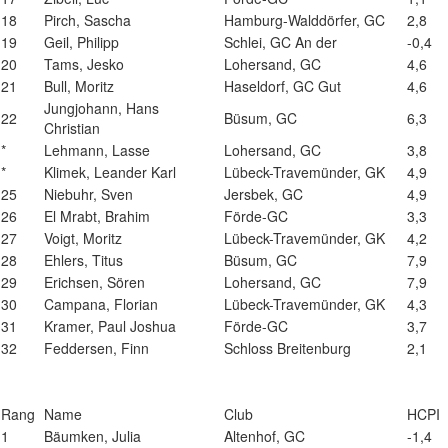
18
Pirch, Sascha
Hamburg-Walddörfer, GC
2,8
19
Geil, Philipp
Schlei, GC An der
-0,4
20
Tams, Jesko
Lohersand, GC
4,6
21
Bull, Moritz
Haseldorf, GC Gut
4,6
Jungjohann, Hans
22
Büsum, GC
6,3
Christian
*
Lehmann, Lasse
Lohersand, GC
3,8
*
Klimek, Leander Karl
Lübeck-Travemünder, GK
4,9
25
Niebuhr, Sven
Jersbek, GC
4,9
26
El Mrabt, Brahim
Förde-GC
3,3
27
Voigt, Moritz
Lübeck-Travemünder, GK
4,2
28
Ehlers, Titus
Büsum, GC
7,9
29
Erichsen, Sören
Lohersand, GC
7,9
30
Campana, Florian
Lübeck-Travemünder, GK
4,3
31
Kramer, Paul Joshua
Förde-GC
3,7
32
Feddersen, Finn
Schloss Breitenburg
2,1
Rang
Name
Club
HCPI
1
Bäumken, Julia
Altenhof, GC
-1,4