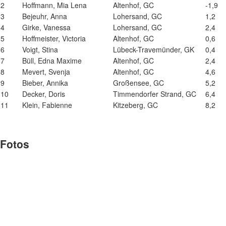
2
Hoffmann, Mia Lena
Altenhof, GC
-1,9
3
Bejeuhr, Anna
Lohersand, GC
1,2
4
Girke, Vanessa
Lohersand, GC
2,4
5
Hoffmeister, Victoria
Altenhof, GC
0,6
6
Voigt, Stina
Lübeck-Travemünder, GK
0,4
7
Büll, Edna Maxime
Altenhof, GC
2,4
8
Mevert, Svenja
Altenhof, GC
4,6
9
Bieber, Annika
Großensee, GC
5,2
10
Decker, Doris
Timmendorfer Strand, GC
6,4
11
Klein, Fabienne
Kitzeberg, GC
8,2
Fotos