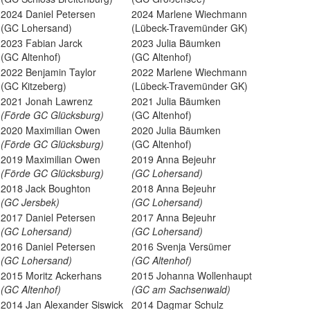
2024 Daniel Petersen
2024 Marlene Wiechmann
(GC Lohersand)
(Lübeck-Travemünder GK)
2023 Fabian Jarck
2023 Julia Bäumken
(GC Altenhof)
(GC Altenhof)
2022 Benjamin Taylor
2022 Marlene Wiechmann
(GC Kitzeberg)
(Lübeck-Travemünder GK)
2021 Jonah Lawrenz
2021 Julia Bäumken
(Förde GC Glücksburg)
(GC Altenhof)
2020 Maximilian Owen
2020 Julia Bäumken
(Förde GC Glücksburg)
(GC Altenhof)
2019 Maximilian Owen
2019 Anna Bejeuhr
(Förde GC Glücksburg)
(GC Lohersand)
2018 Jack Boughton
2018 Anna Bejeuhr
(GC Jersbek)
(GC Lohersand)
2017 Daniel Petersen
2017 Anna Bejeuhr
(GC Lohersand)
(GC Lohersand)
2016 Daniel Petersen
2016 Svenja Versümer
(GC Lohersand)
(GC Altenhof)
2015 Moritz Ackerhans
2015 Johanna Wollenhaupt
(GC Altenhof)
(GC am Sachsenwald)
2014 Jan Alexander Siswick
2014 Dagmar Schulz