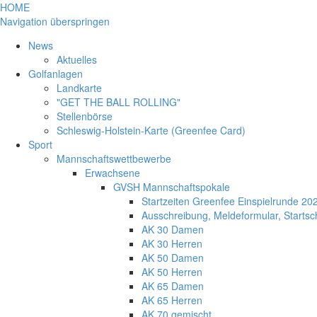
HOME
Navigation überspringen
News
Aktuelles
Golfanlagen
Landkarte
"GET THE BALL ROLLING"
Stellenbörse
Schleswig-Holstein-Karte (Greenfee Card)
Sport
Mannschaftswettbewerbe
Erwachsene
GVSH Mannschaftspokale
Startzeiten Greenfee Einspielrunde 20
Ausschreibung, Meldeformular, Start
AK 30 Damen
AK 30 Herren
AK 50 Damen
AK 50 Herren
AK 65 Damen
AK 65 Herren
AK 70 gemischt