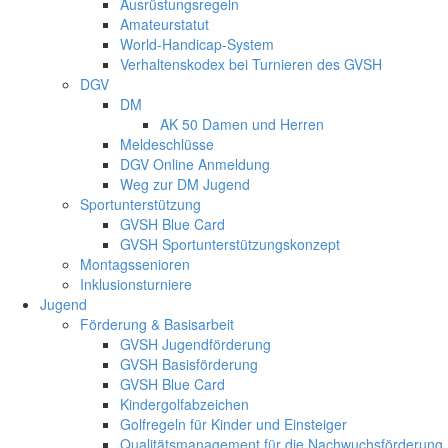
Ausrüstungsregeln
Amateurstatut
World-Handicap-System
Verhaltenskodex bei Turnieren des GVSH
DGV
DM
AK 50 Damen und Herren
Meldeschlüsse
DGV Online Anmeldung
Weg zur DM Jugend
Sportunterstützung
GVSH Blue Card
GVSH Sportunterstützungskonzept
Montagssenioren
Inklusionsturniere
Jugend
Förderung & Basisarbeit
GVSH Jugendförderung
GVSH Basisförderung
GVSH Blue Card
Kindergolfabzeichen
Golfregeln für Kinder und Einsteiger
Qualitätsmanagement für die Nachwuchsförderung