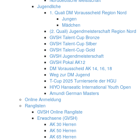
Norddeutsche Meistschaft
Jugendliche
1. Quali DM Vorausscheid Region Nord
Jungen
Mädchen
(2. Quali) Jugendmeisterschaft Region Nord
GVSH Talent-Cup Bronze
GVSH Talent-Cup Silber
GVSH Talent-Cup Gold
GVSH Jugendmeisterschaft
GVSH Pokal AK12
DM Vorausscheid AK 14, 16, 18
Weg zur DM Jugend
T-Cup 2025 Turnierserie der HGU
HIYO Hanseatic International Youth Open
Amundi German Masters
Online Anmeldung
Ranglisten
GVSH Online Rangliste
Erwachsene (GVSH)
AK 30 Herren
AK 50 Herren
AK 65 Herren