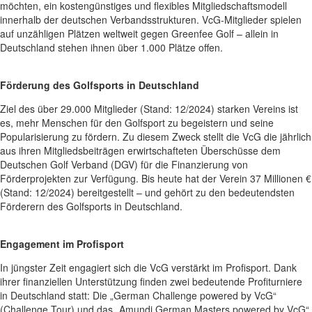
möchten, ein kostengünstiges und flexibles Mitgliedschaftsmodell
innerhalb der deutschen Verbandsstrukturen. VcG-Mitglieder spielen
auf unzähligen Plätzen weltweit gegen Greenfee Golf – allein in
Deutschland stehen ihnen über 1.000 Plätze offen.
Förderung des Golfsports in Deutschland
Ziel des über 29.000 Mitglieder (Stand: 12/2024) starken Vereins ist
es, mehr Menschen für den Golfsport zu begeistern und seine
Popularisierung zu fördern. Zu diesem Zweck stellt die VcG die jährlich
aus ihren Mitgliedsbeiträgen erwirtschafteten Überschüsse dem
Deutschen Golf Verband (DGV) für die Finanzierung von
Förderprojekten zur Verfügung. Bis heute hat der Verein 37 Millionen €
(Stand: 12/2024) bereitgestellt – und gehört zu den bedeutendsten
Förderern des Golfsports in Deutschland.
Engagement im Profisport
In jüngster Zeit engagiert sich die VcG verstärkt im Profisport. Dank
ihrer finanziellen Unterstützung finden zwei bedeutende Profiturniere
in Deutschland statt: Die „German Challenge powered by VcG“
(Challenge Tour) und das „Amundi German Masters powered by VcG“