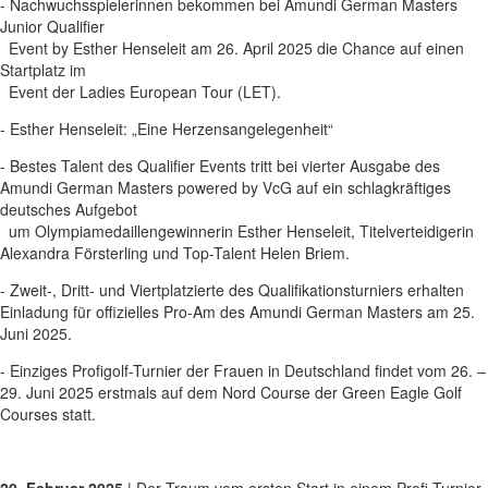
- Nachwuchsspielerinnen bekommen bei Amundi German Masters
Junior Qualifier
Event by Esther Henseleit am 26. April 2025 die Chance auf einen
Startplatz im
Event der Ladies European Tour (LET).
- Esther Henseleit: „Eine Herzensangelegenheit“
- Bestes Talent des Qualifier Events tritt bei vierter Ausgabe des
Amundi German Masters powered by VcG auf ein schlagkräftiges
deutsches Aufgebot
um Olympiamedaillengewinnerin Esther Henseleit, Titelverteidigerin
Alexandra Försterling und Top-Talent Helen Briem.
- Zweit-, Dritt- und Viertplatzierte des Qualifikationsturniers erhalten
Einladung für offizielles Pro-Am des Amundi German Masters am 25.
Juni 2025.
- Einziges Profigolf-Turnier der Frauen in Deutschland findet vom 26. –
29. Juni 2025 erstmals auf dem Nord Course der Green Eagle Golf
Courses statt.
20. Februar 2025
| Der Traum vom ersten Start in einem Profi-Turnier