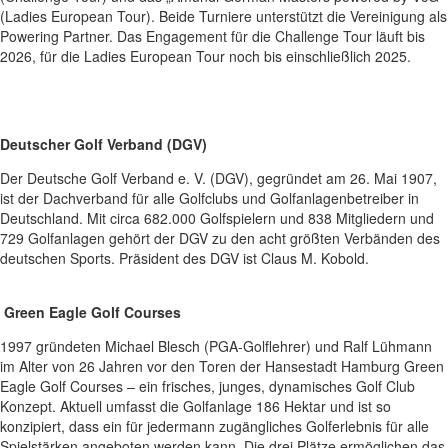
(Ladies European Tour). Beide Turniere unterstützt die Vereinigung als
Powering Partner. Das Engagement für die Challenge Tour läuft bis
2026, für die Ladies European Tour noch bis einschließlich 2025.
Deutscher Golf Verband (DGV)
Der Deutsche Golf Verband e. V. (DGV), gegründet am 26. Mai 1907,
ist der Dachverband für alle Golfclubs und Golfanlagenbetreiber in
Deutschland. Mit circa 682.000 Golfspielern und 838 Mitgliedern und
729 Golfanlagen gehört der DGV zu den acht größten Verbänden des
deutschen Sports. Präsident des DGV ist Claus M. Kobold.
Green Eagle Golf Courses
1997 gründeten Michael Blesch (PGA-Golflehrer) und Ralf Lühmann
im Alter von 26 Jahren vor den Toren der Hansestadt Hamburg Green
Eagle Golf Courses – ein frisches, junges, dynamisches Golf Club
Konzept. Aktuell umfasst die Golfanlage 186 Hektar und ist so
konzipiert, dass ein für jedermann zugängliches Golferlebnis für alle
Spielstärken angeboten werden kann. Die drei Plätze ermöglichen das