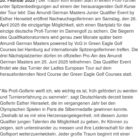
unter Spitzenbedingungen auf einem der herausragenden Golf-Kurse
der Tour lebt: Das Amundi German Masters Junior Qualifier Event by
Esther Henseleit eröffnet Nachwuchsgolferinnen am Samstag, den 26.
April 2025 die einzigartige Möglichkeit, sich einen Startplatz für das
einzige deutsche Profi-Turnier im Damengolf zu sichern. Die Siegerin
des Qualifikationsturniers wird genau zwei Monate später beim
Amundi German Masters powered by VcG in Green Eagle Golf
Courses bei Hamburg auf internationale Spitzengolferinnen treffen. Die
drei Nächstplatzierten dürfen im offiziellen Pro-Am des Amundi
German Masters am 25. Juni 2025 teilnehmen. Das Qualifier Event
findet wie das Turnier der Ladies European Tour auf dem
herausfordernden Nord Course der Green Eagle Golf Courses statt.
"Als Profi-Golferin weiß ich, wie wichtig es ist, früh gefördert zu werden
und Turniererfahrung zu sammeln“, sagt Deutschlands derzeit beste
Golferin Esther Henseleit, die im vergangenen Jahr bei den
Olympischen Spielen in Paris die Silbermedaille gewinnen konnte.
„Deshalb ist es mir eine Herzensangelegenheit, mit diesem Junior
Qualifier jungen Talenten die Möglichkeit zu geben, ihr Können zu
zeigen, sich untereinander zu messen und ihre Leidenschaft für den
Golfsport weiterzuentwickeln. Jeder große Traum beginnt mit einer