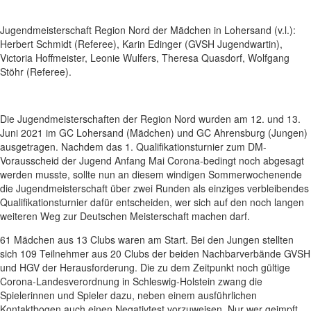
Jugendmeisterschaft Region Nord der Mädchen in Lohersand (v.l.):
Herbert Schmidt (Referee), Karin Edinger (GVSH Jugendwartin),
Victoria Hoffmeister, Leonie Wulfers, Theresa Quasdorf, Wolfgang
Stöhr (Referee).
Die Jugendmeisterschaften der Region Nord wurden am 12. und 13.
Juni 2021 im GC Lohersand (Mädchen) und GC Ahrensburg (Jungen)
ausgetragen. Nachdem das 1. Qualifikationsturnier zum DM-
Vorausscheid der Jugend Anfang Mai Corona-bedingt noch abgesagt
werden musste, sollte nun an diesem windigen Sommerwochenende
die Jugendmeisterschaft über zwei Runden als einziges verbleibendes
Qualifikationsturnier dafür entscheiden, wer sich auf den noch langen
weiteren Weg zur Deutschen Meisterschaft machen darf.
61 Mädchen aus 13 Clubs waren am Start. Bei den Jungen stellten
sich 109 Teilnehmer aus 20 Clubs der beiden Nachbarverbände GVSH
und HGV der Herausforderung. Die zu dem Zeitpunkt noch gültige
Corona-Landesverordnung in Schleswig-Holstein zwang die
Spielerinnen und Spieler dazu, neben einem ausführlichen
Kontaktbogen auch einen Negativtest vorzuweisen. Nur wer geimpft,