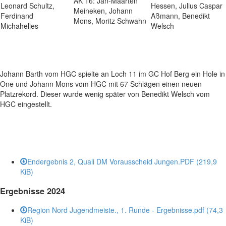
AK 16: Jan-Maarten
Leonard Schultz,
Hessen, Julius Caspar
Meineken, Johann
Ferdinand
Aßmann, Benedikt
Mons, Moritz Schwahn
Michahelles
Welsch
Johann Barth vom HGC spielte an Loch 11 im GC Hof Berg ein Hole in
One und Johann Mons vom HGC mit 67 Schlägen einen neuen
Platzrekord. Dieser wurde wenig später von Benedikt Welsch vom
HGC eingestellt.
Endergebnis 2, Quali DM Vorausscheid Jungen.PDF
(219,9
KiB)
Ergebnisse 2024
Region Nord Jugendmeiste., 1. Runde - Ergebnisse.pdf
(74,3
KiB)