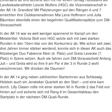
Landeskaderathletin Leonie Wulfers (HGC) die Vizemeisterschaft in
der AK 18. Grandios! Mit Platzierungen auf den Rängen 6 und 7
erreichten ihre Clubkameradinnen Mia Lena Hoffmann und Julia
Bäumken ebenfalls einen der begehrten Qualifikationsplätze zum DM-
Vorausscheid.
In der AK 16 war es weit weniger spannend im Kampf um den
Meistertitel. Victoria Stoll vom HGC setzte sich mit zwei starken
Runden in den 70ern klar von der Konkurrenz ab. Wie schon seit zwei,
drei Jahren immer stärker werdend, konnte sich in dieser AK auch das
Kitzeberger Duo Fabienne Klein (6. Platz) und Greta Levecke (7.
Platz) in Szene setzen. Auch sie fahren zum DM-Vorausscheid Anfang
Juli – und Greta wird so ihre 9 am Par 4 der 3 in Runde 2 wohl
verschmerzen. Wir drücken die Daumen!
In der AK 14 ging neben zahlreichen Starterinnen aus Schleswig-
Holstein auch ein Jersbeker Quartett an den Start – und eine kam
durch. Lilly Clasen rollte mit einer starken 90 in Runde 2 das Feld von
hinten auf und sicherte sich mit Rang 8 im Gesamttableau den
Startplatz in der nächsten DM-Quali-Runde.