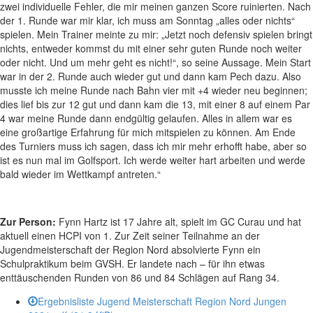
zwei individuelle Fehler, die mir meinen ganzen Score ruinierten. Nach
der 1. Runde war mir klar, ich muss am Sonntag „alles oder nichts“
spielen. Mein Trainer meinte zu mir: „Jetzt noch defensiv spielen bringt
nichts, entweder kommst du mit einer sehr guten Runde noch weiter
oder nicht. Und um mehr geht es nicht!“, so seine Aussage. Mein Start
war in der 2. Runde auch wieder gut und dann kam Pech dazu. Also
musste ich meine Runde nach Bahn vier mit +4 wieder neu beginnen;
dies lief bis zur 12 gut und dann kam die 13, mit einer 8 auf einem Par
4 war meine Runde dann endgültig gelaufen. Alles in allem war es
eine großartige Erfahrung für mich mitspielen zu können. Am Ende
des Turniers muss ich sagen, dass ich mir mehr erhofft habe, aber so
ist es nun mal im Golfsport. Ich werde weiter hart arbeiten und werde
bald wieder im Wettkampf antreten.“
Zur Person:
Fynn Hartz ist 17 Jahre alt, spielt im GC Curau und hat
aktuell einen HCPI von 1. Zur Zeit seiner Teilnahme an der
Jugendmeisterschaft der Region Nord absolvierte Fynn ein
Schulpraktikum beim GVSH. Er landete nach – für ihn etwas
enttäuschenden Runden von 86 und 84 Schlägen auf Rang 34.
Ergebnisliste Jugend Meisterschaft Region Nord Jungen