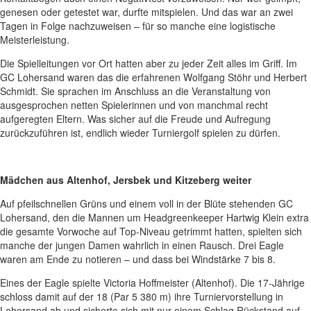
genesen oder getestet war, durfte mitspielen. Und das war an zwei
Tagen in Folge nachzuweisen – für so manche eine logistische
Meisterleistung.
Die Spielleitungen vor Ort hatten aber zu jeder Zeit alles im Griff. Im
GC Lohersand waren das die erfahrenen Wolfgang Stöhr und Herbert
Schmidt. Sie sprachen im Anschluss an die Veranstaltung von
ausgesprochen netten Spielerinnen und von manchmal recht
aufgeregten Eltern. Was sicher auf die Freude und Aufregung
zurückzuführen ist, endlich wieder Turniergolf spielen zu dürfen.
Mädchen aus Altenhof, Jersbek und Kitzeberg weiter
Auf pfeilschnellen Grüns und einem voll in der Blüte stehenden GC
Lohersand, den die Mannen um Headgreenkeeper Hartwig Klein extra
die gesamte Vorwoche auf Top-Niveau getrimmt hatten, spielten sich
manche der jungen Damen wahrlich in einen Rausch. Drei Eagle
waren am Ende zu notieren – und dass bei Windstärke 7 bis 8.
Eines der Eagle spielte Victoria Hoffmeister (Altenhof). Die 17-Jährige
schloss damit auf der 18 (Par 5 380 m) ihre Turniervorstellung in
Lohersand ab und sicherte sich mit nur einem Schlag Rückstand auf