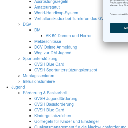
Ausrüstungsregeln
Amateurstatut
World-Handicap-System
Verhaltenskodex bei Turnieren des GVSH
DGV
DM
AK 50 Damen und Herren
Meldeschlüsse
DGV Online Anmeldung
Weg zur DM Jugend
Sportunterstützung
GVSH Blue Card
GVSH Sportunterstützungskonzept
Montagssenioren
Inklusionsturniere
Jugend
Förderung & Basisarbeit
GVSH Jugendförderung
GVSH Basisförderung
GVSH Blue Card
Kindergolfabzeichen
Golfregeln für Kinder und Einsteiger
Qualitätsmanagement für die Nachwuchsförderung