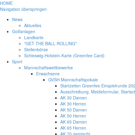
HOME
Navigation überspringen
News
Aktuelles
Golfanlagen
Landkarte
"GET THE BALL ROLLING"
Stellenbörse
Schleswig-Holstein-Karte (Greenfee Card)
Sport
Mannschaftswettbewerbe
Erwachsene
GVSH Mannschaftspokale
Startzeiten Greenfee Einspielrunde 20
Ausschreibung, Meldeformular, Start
AK 30 Damen
AK 30 Herren
AK 50 Damen
AK 50 Herren
AK 65 Damen
AK 65 Herren
AK 70 gemischt