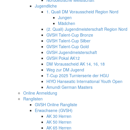
Norddeutsche Meistschaft
Jugendliche
1. Quali DM Vorausscheid Region Nord
Jungen
Mädchen
(2. Quali) Jugendmeisterschaft Region Nord
GVSH Talent-Cup Bronze
GVSH Talent-Cup Silber
GVSH Talent-Cup Gold
GVSH Jugendmeisterschaft
GVSH Pokal AK12
DM Vorausscheid AK 14, 16, 18
Weg zur DM Jugend
T-Cup 2025 Turnierserie der HGU
HIYO Hanseatic International Youth Open
Amundi German Masters
Online Anmeldung
Ranglisten
GVSH Online Rangliste
Erwachsene (GVSH)
AK 30 Herren
AK 50 Herren
AK 65 Herren