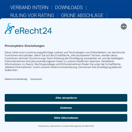
VERBAND INTERN
DOWNLOADS
RULING VOR RATING
GRÜNE ABSCHLÄGE
GOLF MOBIL
FAMILIEN AUF DEM PLATZ
PLAYERS 1ST
MARKETING
INKLUSION
GVSH INKLUSIONSBEAUFTRAGTER
INKLUSIONSTURNIERE
GOLFURLAUB
MERKBLÄTTER DES DGV
KONTAKTFORMULAR
GOLFCLUBS LOGIN
Golfverband Schleswig-Holstein e.V.
· Schloßstr. 5-7 ·
23701 Eutin
Tel.: +49 (0) 4521-830666 · Fax: +49 (0) 4521-830665 · E-
Mail:
info@gvsh.de
© Golfverband Schleswig-Holstein