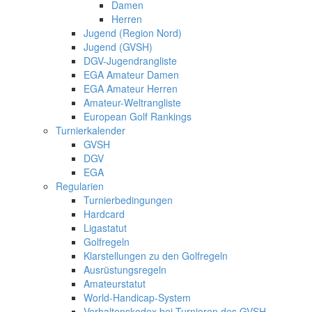
Damen
Herren
Jugend (Region Nord)
Jugend (GVSH)
DGV-Jugendrangliste
EGA Amateur Damen
EGA Amateur Herren
Amateur-Weltrangliste
European Golf Rankings
Turnierkalender
GVSH
DGV
EGA
Regularien
Turnierbedingungen
Hardcard
Ligastatut
Golfregeln
Klarstellungen zu den Golfregeln
Ausrüstungsregeln
Amateurstatut
World-Handicap-System
Verhaltenskodex bei Turnieren des GVSH